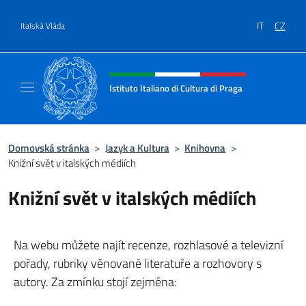
Přejít na obsah
IT
CZ
Italská Vláda
Záhlaví webu, sociální sítě a me
Istituto Italiano di Cultura di Praga
Il sito ufficiale dell'Istituto Italiano di Cultu
Domovská stránka
>
Jazyk a Kultura
>
Knihovna
>
Knižní svět v italských médiích
Knižní svět v italských médiích
Na webu můžete najít recenze, rozhlasové a televizní
pořady, rubriky věnované literatuře a rozhovory s
autory. Za zmínku stojí zejména: