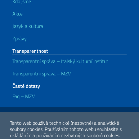
Kdo jsme
Akce
Jazyk a kultura
Zprávy
Transparentnost
Transparentní správa – Italský kulturní institut
Transparentní správa – MZV
Časté dotazy
Faq – MZV
Užitečné odkazy
Note legali
Privacy e cookie policy
Dichiarazione di accessibilità
Tento web používá technické (nezbytné) a analytické
soubory cookies.
Používáním tohoto webu souhlasíte s
ukládáním a používáním nezbytných souborů cookies.