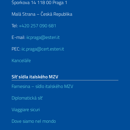
Šporkova 14 118 00 Praga 1
Malá Strana – Česká Republika
Tel:
+420 257 090 681
E-mail:
iicpraga@esteri.it
PEC:
iic.praga@cert.esteri.it
Kanceláře
Síť sídla italského MZV
Farnesina – sídlo italského MZV
Diplomatická síť
Viaggiare sicuri
Dove siamo nel mondo