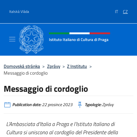
Přejít na obsah
IT
CZ
Italská Vláda
Záhlaví webu, sociální sítě a me
Istituto Italiano di Cultura di Praga
Il sito ufficiale dell'Istituto Italiano di Cultu
Domovská stránka
>
Zprávy
>
Z Institutu
>
Messaggio di cordoglio
Messaggio di cordoglio
Publication date:
22 prosince 2023
Typologie:
Zprávy
L’Ambasciata d’Italia a Praga e l’Istituto Italiano di
Cultura si uniscono al cordoglio del Presidente della