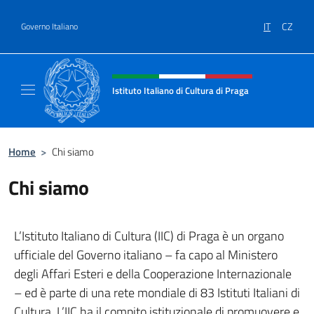
Salta al contenuto
IT
CZ
Governo Italiano
Intestazione sito, social e menù
Istituto Italiano di Cultura di Praga
Il sito ufficiale dell'Istituto Italiano di Cultu
Home
>
Chi siamo
Chi siamo
L’Istituto Italiano di Cultura (IIC) di Praga è un organo
ufficiale del Governo italiano – fa capo al Ministero
degli Affari Esteri e della Cooperazione Internazionale
– ed è parte di una rete mondiale di 83 Istituti Italiani di
Cultura. L’IIC ha il compito istituzionale di promuovere e