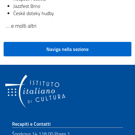
Jazzfest Brno
České doteky hudby
… e molti altri
Naviga nella sezione
Sezione footer
Recapiti e Contatti
Šporkova 14 118 00 Praga 1