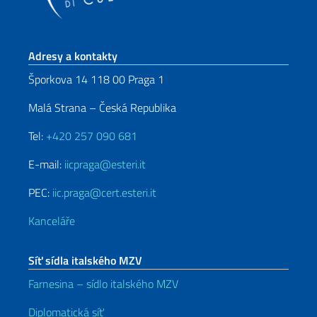
Sekce zápatí
Adresy a kontakty
Šporkova 14 118 00 Praga 1
Malá Strana – Česká Republika
Tel:
+420 257 090 681
E-mail:
iicpraga@esteri.it
PEC:
iic.praga@cert.esteri.it
Kanceláře
Síť sídla italského MZV
Farnesina – sídlo italského MZV
Diplomatická síť