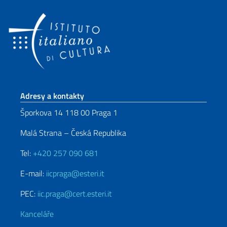
Sekce zápatí
Adresy a kontakty
Šporkova 14 118 00 Praga 1
Malá Strana – Česká Republika
Tel:
+420 257 090 681
E-mail:
iicpraga@esteri.it
PEC:
iic.praga@cert.esteri.it
Kanceláře