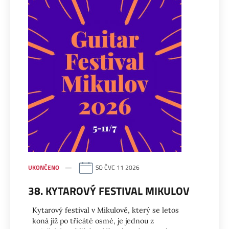
UKONČENO
SO ČVC 11 2026
38. KYTAROVÝ FESTIVAL MIKULOV
Kytarový festival v Mikulově, který se letos
koná již po třicáté osmé, je jednou z