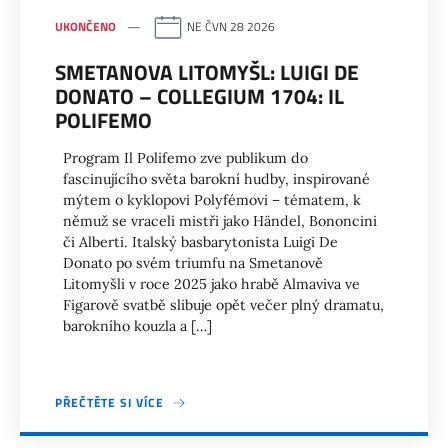
UKONČENO
NE ČVN 28 2026
SMETANOVA LITOMYŠL: LUIGI DE
DONATO – COLLEGIUM 1704: IL
POLIFEMO
Program Il Polifemo zve publikum do
fascinujícího světa barokní hudby, inspirované
mýtem o kyklopovi Polyfémovi – tématem, k
němuž se vraceli mistři jako Händel, Bononcini
či Alberti. Italský basbarytonista Luigi De
Donato po svém triumfu na Smetanově
Litomyšli v roce 2025 jako hrabě Almaviva ve
Figarově svatbě slibuje opět večer plný dramatu,
barokního kouzla a […]
PŘEČTĚTE SI VÍCE