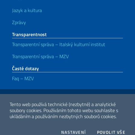
Jazyk a kultura
Zprávy
Transparentnost
Transparentní správa – Italský kulturní institut
Transparentní správa – MZV
Časté dotazy
Faq – MZV
Užitečné odkazy
Note legali
Privacy e cookie policy
Dichiarazione di accessibilità
Tento web používá technické (nezbytné) a analytické
soubory cookies.
Používáním tohoto webu souhlasíte s
ukládáním a používáním nezbytných souborů cookies.
2026 Copyright Ministerstvo zahraničních věcí a mezinárodní
spolupráce
COOKIES
I CO
NASTAVENÍ
POVOLIT VŠE