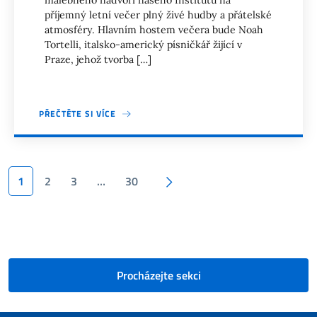
příjemný letní večer plný živé hudby a přátelské
atmosféry. Hlavním hostem večera bude Noah
Tortelli, italsko-americký písničkář žijící v
Praze, jehož tvorba […]
PŘEČTĚTE SI VÍCE
Stránkování
Další strana
1
2
3
…
30
Procházejte sekci