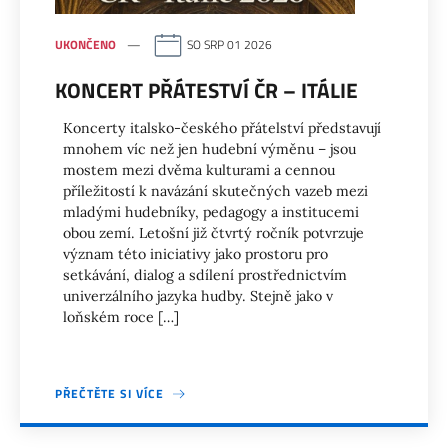
UKONČENO
SO SRP 01 2026
KONCERT PŘÁTESTVÍ ČR – ITÁLIE
Koncerty italsko-českého přátelství představují
mnohem víc než jen hudební výměnu – jsou
mostem mezi dvěma kulturami a cennou
příležitostí k navázání skutečných vazeb mezi
mladými hudebníky, pedagogy a institucemi
obou zemí. Letošní již čtvrtý ročník potvrzuje
význam této iniciativy jako prostoru pro
setkávání, dialog a sdílení prostřednictvím
univerzálního jazyka hudby. Stejně jako v
loňském roce […]
PŘEČTĚTE SI VÍCE