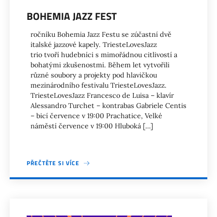
BOHEMIA JAZZ FEST
ročníku Bohemia Jazz Festu se zúčastní dvě
italské jazzové kapely. TriesteLovesJazz
trio tvoří hudebníci s mimořádnou citlivostí a
bohatými zkušenostmi. Během let vytvořili
různé soubory a projekty pod hlavičkou
mezinárodního festivalu TriesteLovesJazz.
TriesteLovesJazz Francesco de Luisa – klavír
Alessandro Turchet – kontrabas Gabriele Centis
– bicí července v 19:00 Prachatice, Velké
náměstí července v 19:00 Hluboká […]
PŘEČTĚTE SI VÍCE