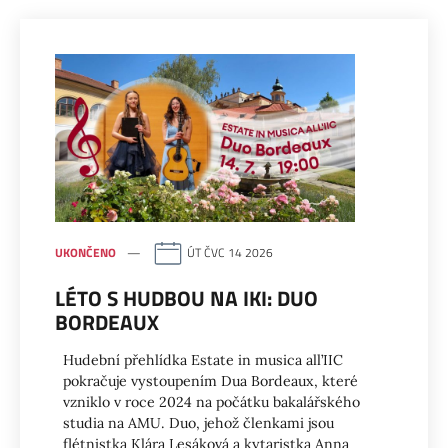
UKONČENO
ÚT ČVC 14 2026
LÉTO S HUDBOU NA IKI: DUO
BORDEAUX
Hudební přehlídka Estate in musica all’IIC
pokračuje vystoupením Dua Bordeaux, které
vzniklo v roce 2024 na počátku bakalářského
studia na AMU. Duo, jehož členkami jsou
flétnistka Klára Lesáková a kytaristka Anna