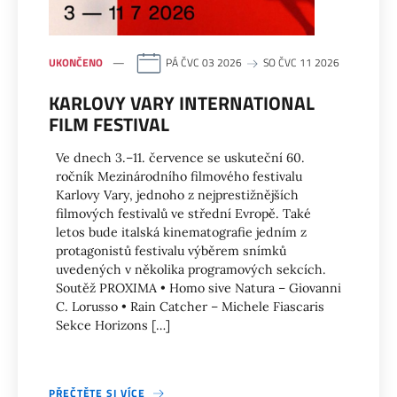
UKONČENO
PÁ ČVC 03 2026
SO ČVC 11 2026
KARLOVY VARY INTERNATIONAL
FILM FESTIVAL
Ve dnech 3.–11. července se uskuteční 60.
ročník Mezinárodního filmového festivalu
Karlovy Vary, jednoho z nejprestižnějších
filmových festivalů ve střední Evropě. Také
letos bude italská kinematografie jedním z
protagonistů festivalu výběrem snímků
uvedených v několika programových sekcích.
Soutěž PROXIMA • Homo sive Natura – Giovanni
C. Lorusso • Rain Catcher – Michele Fiascaris
Sekce Horizons […]
PŘEČTĚTE SI VÍCE