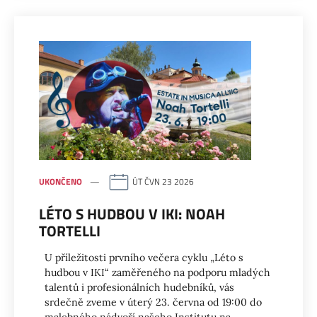
UKONČENO
ÚT ČVN 23 2026
LÉTO S HUDBOU V IKI: NOAH
TORTELLI
U příležitosti prvního večera cyklu „Léto s
hudbou v IKI“ zaměřeného na podporu mladých
talentů i profesionálních hudebníků, vás
srdečně zveme v úterý 23. června od 19:00 do
malebného nádvoří našeho Institutu na