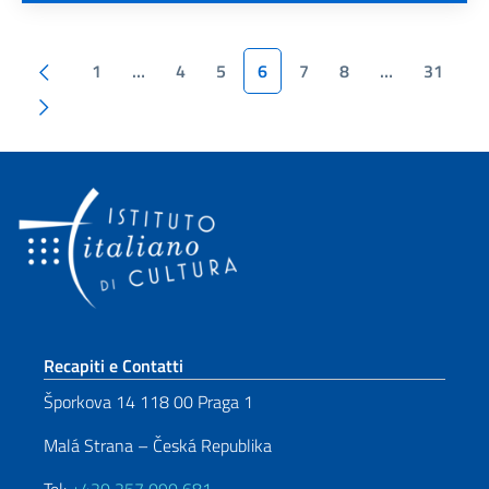
Paginazione
Pagina precedente
1
…
4
5
6
7
8
…
31
Pagina succesiva
Sezione footer
Recapiti e Contatti
Šporkova 14 118 00 Praga 1
Malá Strana – Česká Republika