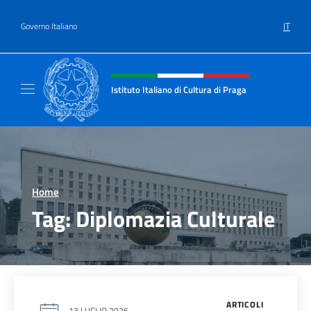
Salta al contenuto
IT
Governo Italiano
Intestazione sito, social e menù
Istituto Italiano di Cultura di Praga
Il sito ufficiale dell'Istituto Italiano di Cultu
Home
>
Tag:
Diplomazia Culturale
ARTICOLI
13 LUGLIO 2026