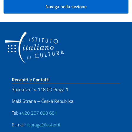
Naviga nella sezione
Sezione footer
Recapiti e Contatti
Šporkova 14 118 00 Praga 1
Malá Strana – Česká Republika
Tel:
+420 257 090 681
E-mail:
iicpraga@esteri.it