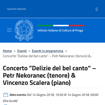
Salta al contenuto
IT
Governo Italiano
Intestazione sito, social e menù
Istituto Italiano di Cultura di Praga
Il sito ufficiale dell'Istituto Italiano di Cultu
Home
>
Eventi
>
Eventi in programma
>
Concerto ”Delizie del bel canto” – Petr Nekoranec (tenore) &...
Concerto ”Delizie del bel canto” –
Petr Nekoranec (tenore) &
Vincenzo Scalera (piano)
Data evento:
Dal 14 Giugno 2018, 19:30 Al 14 Giugno 2018, 00:00
(Ora locale)