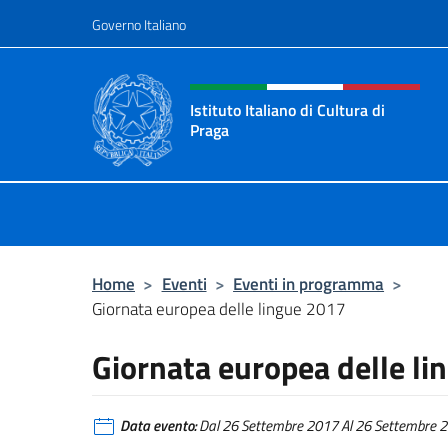
Salta al contenuto
Governo Italiano
Intestazione sito, social 
Istituto Italiano di Cultura di
Praga
Il sito ufficiale dell'Istituto Italiano
Home
>
Eventi
>
Eventi in programma
>
Giornata europea delle lingue 2017
Giornata europea delle l
Data evento:
Dal 26 Settembre 2017 Al 26 Settembre 