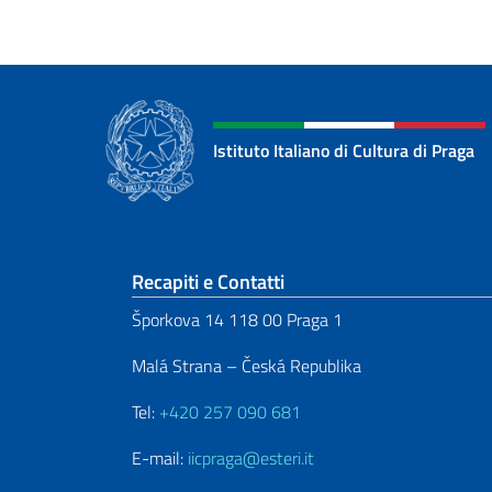
Istituto Italiano di Cultura di Praga
Sezione footer
Recapiti e Contatti
Šporkova 14 118 00 Praga 1
Malá Strana – Česká Republika
Tel:
+420 257 090 681
E-mail:
iicpraga@esteri.it