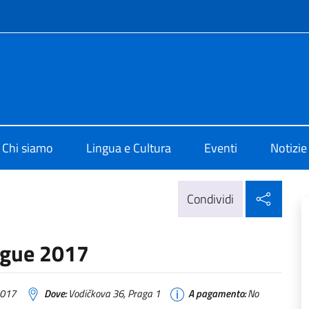
e menù
 di Cultura di Praga
Chi siamo
Lingua e Cultura
Eventi
Notizie
Condi
Condividi
ingue 2017
2017
Dove:
Vodičkova 36, Praga 1
A pagamento:
No