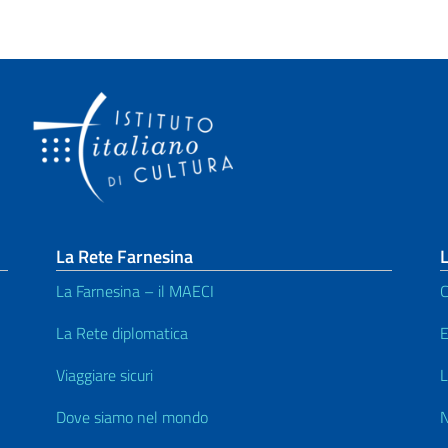
La Rete Farnesina
L
La Farnesina – il MAECI
C
La Rete diplomatica
E
Viaggiare sicuri
L
Dove siamo nel mondo
N