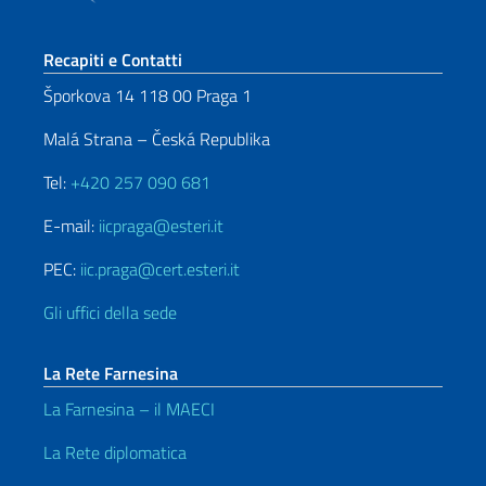
Sezione footer
Recapiti e Contatti
Šporkova 14 118 00 Praga 1
Malá Strana – Česká Republika
Tel:
+420 257 090 681
E-mail:
iicpraga@esteri.it
PEC:
iic.praga@cert.esteri.it
Gli uffici della sede
La Rete Farnesina
La Farnesina – il MAECI
La Rete diplomatica