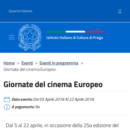
Salta al contenuto
IT
Governo Italiano
Intestazione sito, social e menù
Istituto Italiano di Cultura di Praga
Il sito ufficiale dell'Istituto Italiano di Cultu
Home
>
Eventi
>
Eventi in programma
>
Giornate del cinema Europeo
Giornate del cinema Europeo
Data evento:
Dal 05 Aprile 2018 Al 22 Aprile 2018
A pagamento:
No
Dal 5 al 22 aprile, in occasione della 25a edizione del