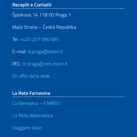
Sezione footer
Recapiti e Contatti
Šporkova 14 118 00 Praga 1
Malá Strana – Česká Republika
Tel:
+420 257 090 681
E-mail:
iicpraga@esteri.it
PEC:
iic.praga@cert.esteri.it
Gli uffici della sede
La Rete Farnesina
La Farnesina – il MAECI
La Rete diplomatica
Viaggiare sicuri