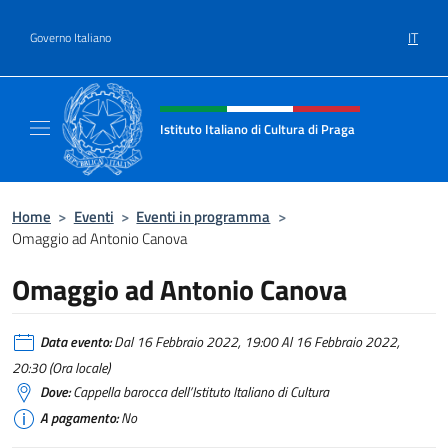
Salta al contenuto
IT
Governo Italiano
Intestazione sito, social e menù
Istituto Italiano di Cultura di Praga
Il sito ufficiale dell'Istituto Italiano di Cultu
Home
>
Eventi
>
Eventi in programma
>
Omaggio ad Antonio Canova
Omaggio ad Antonio Canova
Data evento:
Dal 16 Febbraio 2022, 19:00 Al 16 Febbraio 2022,
20:30 (Ora locale)
Dove:
Cappella barocca dell’Istituto Italiano di Cultura
A pagamento:
No