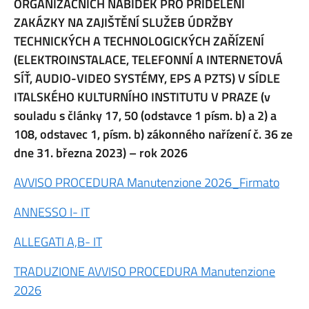
ORGANIZAČNÍCH NABÍDEK
PRO PŘIDĚLENÍ
ZAKÁZKY NA ZAJIŠTĚNÍ SLUŽEB ÚDRŽBY
TECHNICKÝCH A
TECHNOLOGICKÝCH ZAŘÍZENÍ
(ELEKTROINSTALACE, TELEFONNÍ A INTERNETOVÁ
SÍŤ, AUDIO-VIDEO SYSTÉMY, EPS A PZTS) V SÍDLE
ITALSKÉHO KULTURNÍHO
INSTITUTU V PRAZE (v
souladu s články 17, 50 (odstavce 1 písm. b) a 2) a
108, odstavec 1,
písm. b) zákonného nařízení č. 36 ze
dne 31. března 2023) – rok 2026
AVVISO PROCEDURA Manutenzione 2026_Firmato
ANNESSO I- IT
ALLEGATI A,B- IT
TRADUZIONE AVVISO PROCEDURA Manutenzione
2026