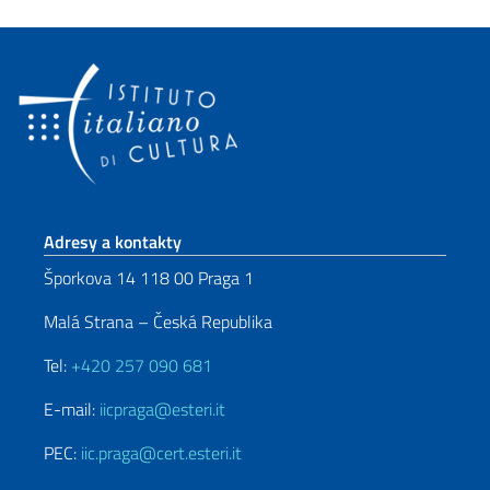
Sekce zápatí
Adresy a kontakty
Šporkova 14 118 00 Praga 1
Malá Strana – Česká Republika
Tel:
+420 257 090 681
E-mail:
iicpraga@esteri.it
PEC:
iic.praga@cert.esteri.it