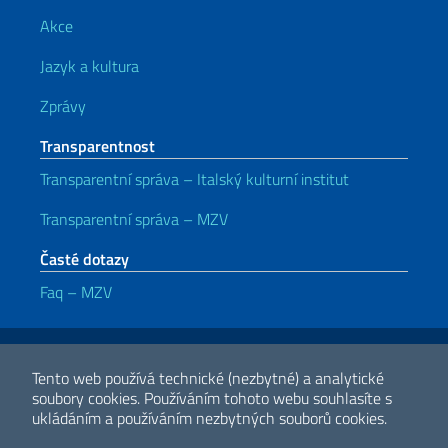
Akce
Jazyk a kultura
Zprávy
Transparentnost
Transparentní správa – Italský kulturní institut
Transparentní správa – MZV
Časté dotazy
Faq – MZV
Užitečné odkazy
Note legali
Privacy e cookie policy
Dichiarazione di accessibilità
Tento web používá technické (nezbytné) a analytické
soubory cookies.
Používáním tohoto webu souhlasíte s
ukládáním a používáním nezbytných souborů cookies.
2026 Copyright Ministerstvo zahraničních věcí a mezinárodní