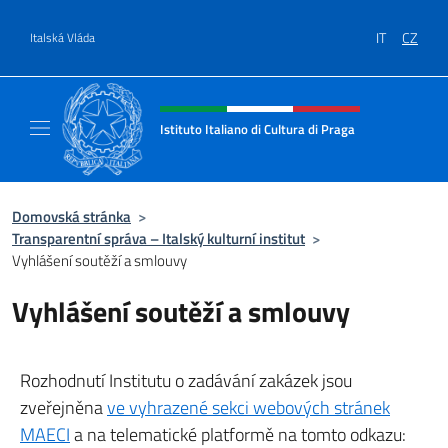
Přejít na obsah
IT
CZ
Italská Vláda
Záhlaví webu, sociální sítě a me
Istituto Italiano di Cultura di Praga
Il sito ufficiale dell'Istituto Italiano di Cultu
Domovská stránka
>
Transparentní správa – Italský kulturní institut
>
Vyhlášení soutěží a smlouvy
Vyhlášení soutěží a smlouvy
Rozhodnutí Institutu o zadávání zakázek jsou
zveřejněna
ve vyhrazené sekci webových stránek
MAECI
a na telematické platformě na tomto odkazu: