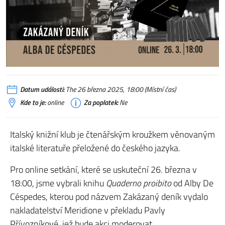
Datum události:
The 26 března 2025, 18:00 (Místní čas)
Kde to je:
online
Za poplatek:
Ne
Italský knižní klub je čtenářským kroužkem věnovaným
italské literatuře přeložené do českého jazyka.
Pro online setkání, které se uskuteční 26. března v
18:00, jsme vybrali knihu
Quaderno proibito
od Alby De
Céspedes, kterou pod názvem Zakázaný deník vydalo
nakladatelství Meridione v překladu Pavly
Přívozníkové, jež bude akci moderovat.