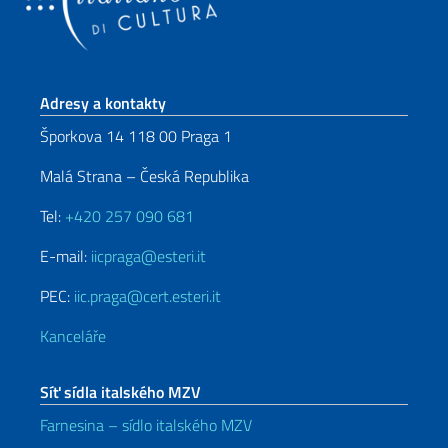
Sekce zápatí
Adresy a kontakty
Šporkova 14 118 00 Praga 1
Malá Strana – Česká Republika
Tel:
+420 257 090 681
E-mail:
iicpraga@esteri.it
PEC:
iic.praga@cert.esteri.it
Kanceláře
Síť sídla italského MZV
Farnesina – sídlo italského MZV