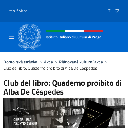
Přejít na obsah
IT
CZ
Italská Vláda
Záhlaví webu, sociální sítě a me
Istituto Italiano di Cultura di Praga
Il sito ufficiale dell'Istituto Italiano di Cultu
Domovská stránka
>
Akce
>
Plánované kulturní akce
>
Club del libro: Quaderno proibito di Alba De Céspedes
Club del libro: Quaderno proibito di
Alba De Céspedes