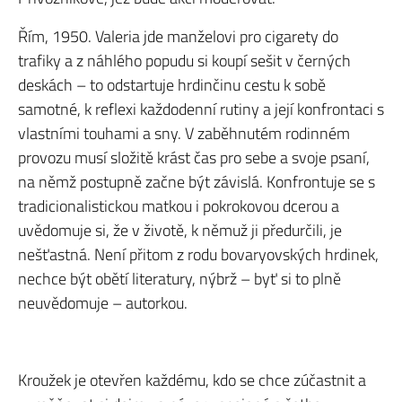
Řím, 1950. Valeria jde manželovi pro cigarety do
trafiky a z náhlého popudu si koupí sešit v černých
deskách – to odstartuje hrdinčinu cestu k sobě
samotné, k reflexi každodenní rutiny a její konfrontaci s
vlastními touhami a sny. V zaběhnutém rodinném
provozu musí složitě krást čas pro sebe a svoje psaní,
na němž postupně začne být závislá. Konfrontuje se s
tradicionalistickou matkou i pokrokovou dcerou a
uvědomuje si, že v životě, k němuž ji předurčili, je
nešťastná. Není přitom z rodu bovaryovských hrdinek,
nechce být obětí literatury, nýbrž – byť si to plně
neuvědomuje – autorkou.
Kroužek je otevřen každému, kdo se chce zúčastnit a