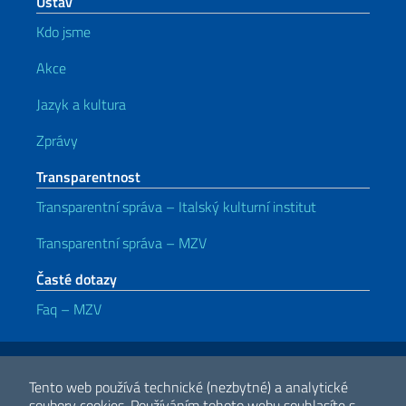
Ústav
Kdo jsme
Akce
Jazyk a kultura
Zprávy
Transparentnost
Transparentní správa – Italský kulturní institut
Transparentní správa – MZV
Časté dotazy
Faq – MZV
Užitečné odkazy
Note legali
Privacy e cookie policy
Dichiarazione di accessibilità
Tento web používá technické (nezbytné) a analytické
soubory cookies.
Používáním tohoto webu souhlasíte s