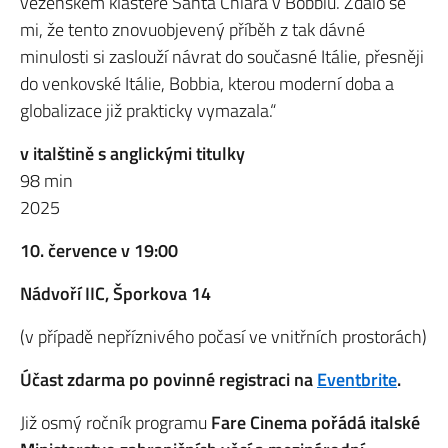
vězeňském klášteře Santa Chiara v Bobbiu. Zdálo se
mi, že tento znovuobjevený příběh z tak dávné
minulosti si zaslouží návrat do současné Itálie, přesněji
do venkovské Itálie, Bobbia, kterou moderní doba a
globalizace již prakticky vymazala.“
v italštině s anglickými titulky
98 min
2025
10. července v 19:00
Nádvoří IIC, Šporkova 14
(v případě nepříznivého počasí ve vnitřních prostorách)
Účast zdarma po povinné registraci na
Eventbrite
.
Již osmý ročník programu
Fare Cinema pořádá italské