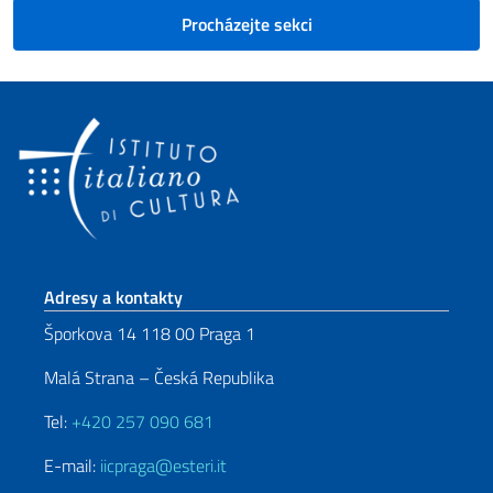
Procházejte sekci
Sekce zápatí
Adresy a kontakty
Šporkova 14 118 00 Praga 1
Malá Strana – Česká Republika
Tel:
+420 257 090 681
E-mail:
iicpraga@esteri.it