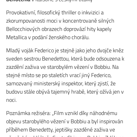
Provokativní, filosofický thriller o inkvizici a
zkorumpovanosti moci v koncentrovaně silných
Bellocchiových obrazech doprovází hity kapely
Metallica v podání ženského chorálu.
Mladý voják Federico je stejně jako jeho dvojče kněz
sveden sestrou Benedettou, která bude odsouzena k
zazdění zaživa ve starobylém vězení v Bobbiu. Na
stejné místo se po staletích vrací jiný Federico,
samozvaný ministerský inspektor, který zjistí, že
budovu stále obývá tajemný hrabě, který ožívá jen v
noci.
Poznámka režiséra: „Film vznikl díky náhodnému
objevu starobylého vězení v Bobbiu a byl inspirován
příběhem Benedetty, jeptišky zazděné zaživa ve