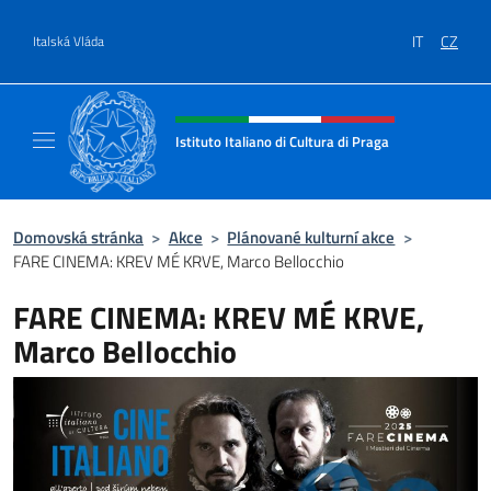
Přejít na obsah
IT
CZ
Italská Vláda
Záhlaví webu, sociální sítě a me
Istituto Italiano di Cultura di Praga
Il sito ufficiale dell'Istituto Italiano di Cultu
Domovská stránka
>
Akce
>
Plánované kulturní akce
>
FARE CINEMA: KREV MÉ KRVE, Marco Bellocchio
FARE CINEMA: KREV MÉ KRVE,
Marco Bellocchio