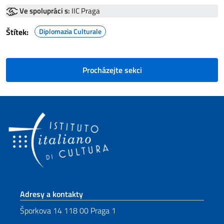
Ve spolupráci s:
IIC Praga
Štítek:
Diplomazia Culturale
Procházejte sekci
Sekce zápatí
Adresy a kontakty
Šporkova 14 118 00 Praga 1