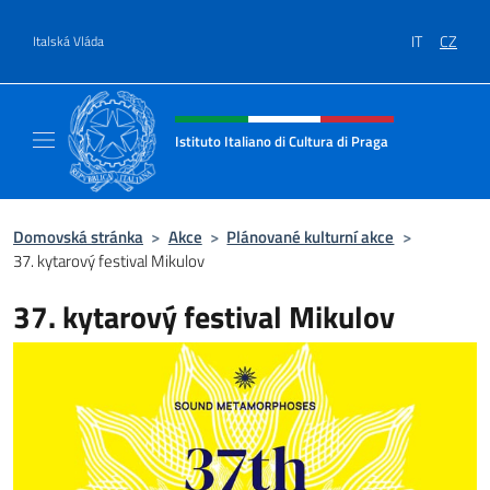
Přejít na obsah
IT
CZ
Italská Vláda
Záhlaví webu, sociální sítě a me
Istituto Italiano di Cultura di Praga
Il sito ufficiale dell'Istituto Italiano di Cultu
Domovská stránka
>
Akce
>
Plánované kulturní akce
>
37. kytarový festival Mikulov
37. kytarový festival Mikulov