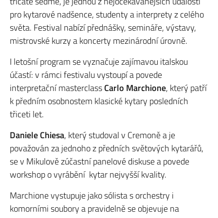
třicáté sedmé, je jednou z nejočekávanějších událostí
pro kytarové nadšence, studenty a interprety z celého
světa. Festival nabízí přednášky, semináře, výstavy,
mistrovské kurzy a koncerty mezinárodní úrovně.
I letošní program se vyznačuje zajímavou italskou
účastí: v rámci festivalu vystoupí a povede
interpretační masterclass
Carlo Marchione
, který patří
k předním osobnostem klasické kytary posledních
třiceti let.
Daniele Chiesa
, který studoval v Cremoně a je
považován za jednoho z předních světových kytarářů,
se v Mikulově zúčastní panelové diskuse a povede
workshop o vyrábění kytar nejvyšší kvality.
Marchione vystupuje jako sólista s orchestry i
komorními soubory a pravidelně se objevuje na