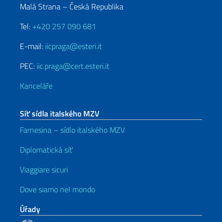
Malá Strana – Česká Republika
Tel:
+420 257 090 681
E-mail:
iicpraga@esteri.it
PEC:
iic.praga@cert.esteri.it
Kanceláře
Síť sídla italského MZV
Farnesina – sídlo italského MZV
Diplomatická síť
Viaggiare sicuri
Dove siamo nel mondo
Úřady