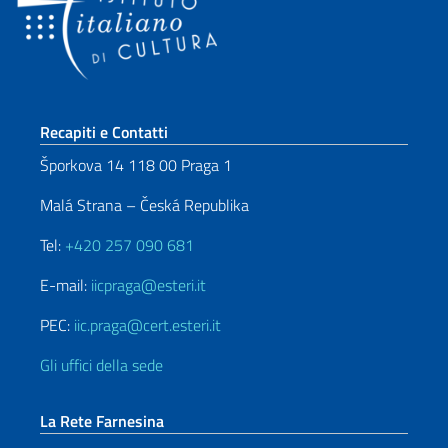
Sezione footer
Recapiti e Contatti
Šporkova 14 118 00 Praga 1
Malá Strana – Česká Republika
Tel:
+420 257 090 681
E-mail:
iicpraga@esteri.it
PEC:
iic.praga@cert.esteri.it
Gli uffici della sede
La Rete Farnesina