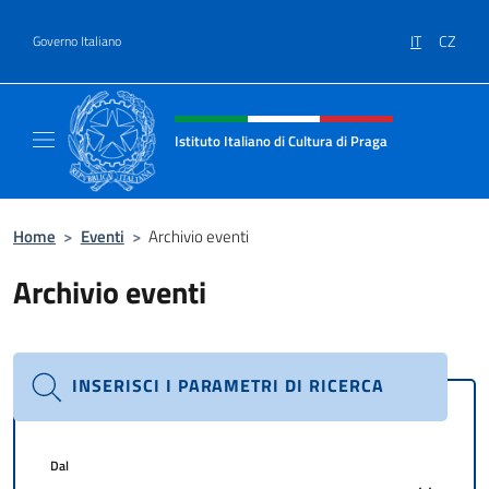
Salta al contenuto
IT
CZ
Governo Italiano
Intestazione sito, social e menù
Istituto Italiano di Cultura di Praga
Il sito ufficiale dell'Istituto Italiano di Cultu
Home
>
Eventi
>
Archivio eventi
Archivio eventi
INSERISCI I PARAMETRI DI RICERCA
Dal