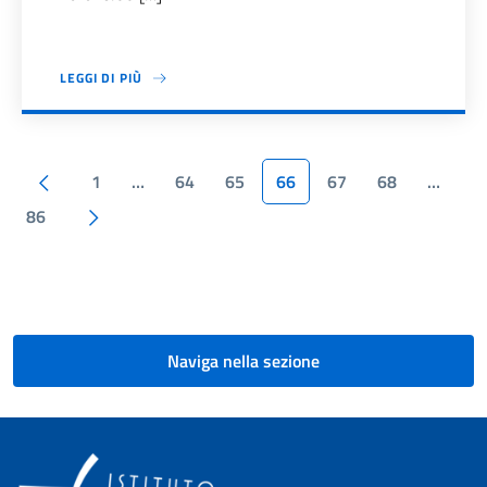
LEGGI DI PIÙ
Paginazione
Pagina precedente
1
…
64
65
66
67
68
…
Pagina successiva
86
Naviga nella sezione