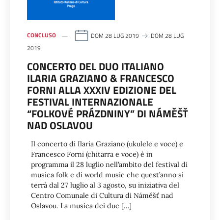
CONCLUSO
DOM 28 LUG 2019
DOM 28 LUG
2019
CONCERTO DEL DUO ITALIANO
ILARIA GRAZIANO & FRANCESCO
FORNI ALLA XXXIV EDIZIONE DEL
FESTIVAL INTERNAZIONALE
“FOLKOVÉ PRÁZDNINY” DI NÁMĚŠŤ
NAD OSLAVOU
Il concerto di Ilaria Graziano (ukulele e voce) e
Francesco Forni (chitarra e voce) è in
programma il 28 luglio nell’ambito del festival di
musica folk e di world music che quest’anno si
terrà dal 27 luglio al 3 agosto, su iniziativa del
Centro Comunale di Cultura di Náměšť nad
Oslavou. La musica dei due […]