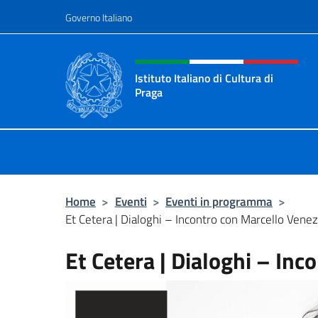
Salta al contenuto
Governo Italiano
Intestazione sito, social 
Istituto Italiano di Cultura di
Praga
Il sito ufficiale dell'Istituto Italiano
Home
>
Eventi
>
Eventi in programma
>
Et Cetera | Dialoghi – Incontro con Marcello Venez
Et Cetera | Dialoghi – Inc