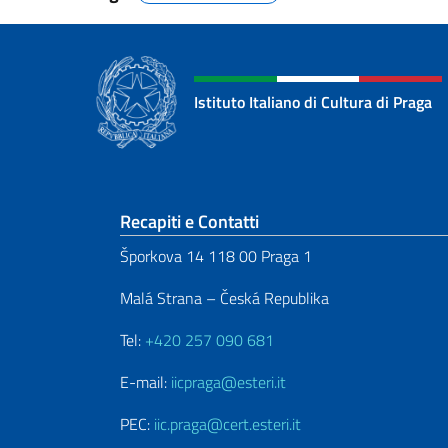
Istituto Italiano di Cultura di Praga
Sezione footer
Recapiti e Contatti
Šporkova 14 118 00 Praga 1
Malá Strana – Česká Republika
Tel:
+420 257 090 681
E-mail:
iicpraga@esteri.it
PEC:
iic.praga@cert.esteri.it