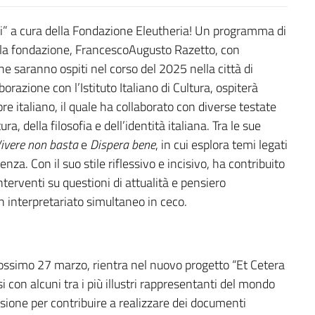
oghi” a cura della Fondazione Eleutheria! Un programma di
ella fondazione, FrancescoAugusto Razetto, con
che saranno ospiti nel corso del 2025 nella città di
razione con l’Istituto Italiano di Cultura, ospiterà
ore italiano, il quale ha collaborato con diverse testate
a, della filosofia e dell’identità italiana. Tra le sue
ivere non basta
e
Dispera bene
, in cui esplora temi legati
enza. Con il suo stile riflessivo e incisivo, ha contribuito
interventi su questioni di attualità e pensiero
n interpretariato simultaneo in ceco.
rossimo 27 marzo, rientra nel nuovo progetto “Et Cetera
rsi con alcuni tra i più illustri rappresentanti del mondo
ccasione per contribuire a realizzare dei documenti