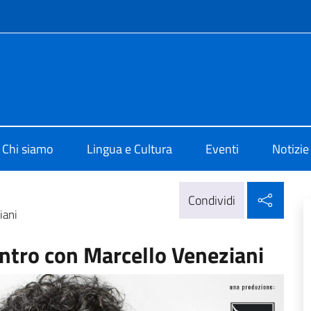
e menù
 di Cultura di Praga
Chi siamo
Lingua e Cultura
Eventi
Notizie
Condi
Condividi
iani
ontro con Marcello Veneziani