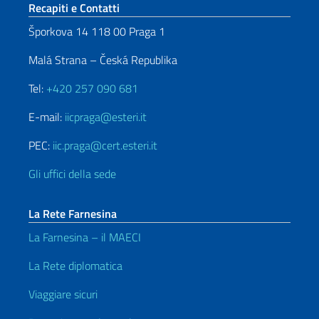
Sezione footer
Recapiti e Contatti
Šporkova 14 118 00 Praga 1
Malá Strana – Česká Republika
Tel:
+420 257 090 681
E-mail:
iicpraga@esteri.it
PEC:
iic.praga@cert.esteri.it
Gli uffici della sede
La Rete Farnesina
La Farnesina – il MAECI
La Rete diplomatica
Viaggiare sicuri