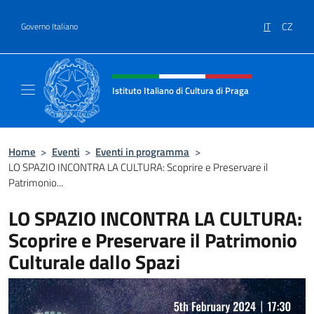
Salta al contenuto
IT
CZ
Governo Italiano
Intestazione sito, social e menù
Istituto Italiano di Cultura di Praga
Il sito ufficiale dell'Istituto Italiano di Cultu
Home
>
Eventi
>
Eventi in programma
>
LO SPAZIO INCONTRA LA CULTURA: Scoprire e Preservare il
Patrimonio...
LO SPAZIO INCONTRA LA CULTURA:
Scoprire e Preservare il Patrimonio
Culturale dallo Spazi