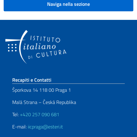
Naviga nella sezione
Sezione footer
Recapiti e Contatti
Šporkova 14 118 00 Praga 1
Malá Strana – Česká Republika
Tel:
+420 257 090 681
E-mail:
iicpraga@esteri.it