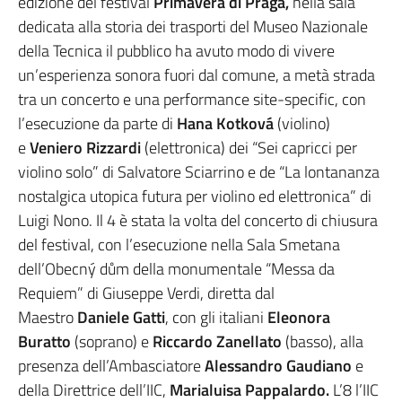
edizione del festival
Primavera di Praga,
nella sala
dedicata alla storia dei trasporti del Museo Nazionale
della Tecnica il pubblico ha avuto modo di vivere
un’esperienza sonora fuori dal comune, a metà strada
tra un concerto e una performance site-specific, con
l’esecuzione da parte di
Hana Kotková
(violino)
e
Veniero Rizzardi
(elettronica) dei “Sei capricci per
violino solo” di Salvatore Sciarrino e de “La lontananza
nostalgica utopica futura per violino ed elettronica” di
Luigi Nono. Il 4 è stata la volta del concerto di chiusura
del festival, con l’esecuzione nella Sala Smetana
dell’Obecný dům della monumentale “Messa da
Requiem” di Giuseppe Verdi, diretta dal
Maestro
Daniele Gatti
, con gli italiani
Eleonora
Buratto
(soprano) e
Riccardo Zanellato
(basso), alla
presenza dell’Ambasciatore
Alessandro Gaudiano
e
della Direttrice dell’IIC,
Marialuisa Pappalardo.
L’8 l’IIC