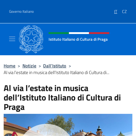
Salta al contenuto
IT
CZ
Governo Italiano
Intestazione sito, social e menù
Istituto Italiano di Cultura di Praga
Il sito ufficiale dell'Istituto Italiano di Cultu
Home
>
Notizie
>
Dall’Istituto
>
Al via l’estate in musica dell’Istituto Italiano di Cultura di...
Al via l’estate in musica
dell’Istituto Italiano di Cultura di
Praga